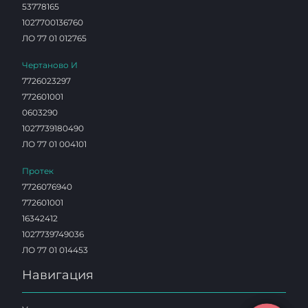
53778165
1027700136760
ЛО 77 01 012765
Чертаново И
7726023297
772601001
0603290
1027739180490
ЛО 77 01 004101
Протек
7726076940
772601001
16342412
1027739749036
ЛО 77 01 014453
Навигация