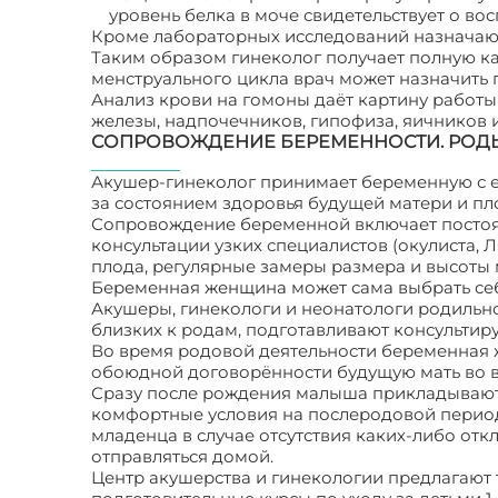
уровень белка в моче свидетельствует о во
Кроме лабораторных исследований назначают
Таким образом гинеколог получает полную ка
менструального цикла врач может назначить
Анализ крови на гомоны даёт картину работ
железы, надпочечников, гипофиза, яичников и
СОПРОВОЖДЕНИЕ БЕРЕМЕННОСТИ. РОДЫ
Акушер-гинеколог принимает беременную с её
за состоянием здоровья будущей матери и пло
Сопровождение беременной включает постоя
консультации узких специалистов (окулиста, 
плода, регулярные замеры размера и высоты 
Беременная женщина может сама выбрать себе
Акушеры, гинекологи и неонатологи родильн
близких к родам, подготавливают консультир
Во время родовой деятельности беременная 
обоюдной договорённости будущую мать во в
Сразу после рождения малыша прикладывают 
комфортные условия на послеродовой период
младенца в случае отсутствия каких-либо от
отправляться домой.
Центр акушерства и гинекологии предлагают