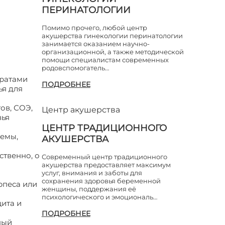
ПЕРИНАТОЛОГИИ
Помимо прочего, любой центр
акушерства гинекологии перинатологии
занимается оказанием научно-
организационной, а также методической
помощи специалистам современных
родовспомогатель…
аратами
ПОДРОБНЕЕ
ья для
ов, СОЭ,
Центр акушерства
вья
ЦЕНТР ТРАДИЦИОННОГО
темы,
АКУШЕРСТВА
ственно, о
Современный центр традиционного
акушерства предоставляет максимум
услуг, внимания и заботы для
сохранения здоровья беременной
рпеса или
женщины, поддержания её
психологического и эмоциональ…
цита и
ПОДРОБНЕЕ
ный