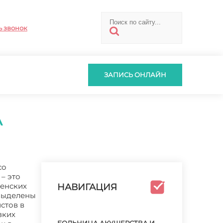
ь звонок
ЗАПИСЬ ОНЛАЙН
А
со
– это
женских
НАВИГАЦИЯ
 выделены
стов в
зких