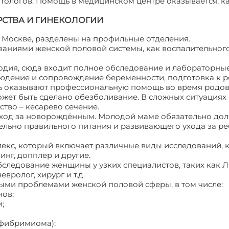
тологов. Помощь в медицинском центре оказывается, ка
РСТВА И ГИНЕКОЛОГИИ
Москве, разделены на профильные отделения.
ваниями женской половой системы, как воспалительного,
лодия, сюда входит полное обследование и лабораторны
юдение и сопровождение беременности, подготовка к р
есь оказывают профессиональную помощь во время родо
жет быть сделано обезболивание. В сложных ситуациях
тво – кесарево сечение.
 уход за новорождённым. Молодой маме обязательно до
ельно правильного питания и развивающего ухода за р
лекс, который включает различные виды исследований, 
инг, допплер и другие.
бследование женщины у узких специалистов, таких как 
евролог, хирург и т.д.
ыми проблемами женской половой сферы, в том числе:
нов;
;
 фибримиома);