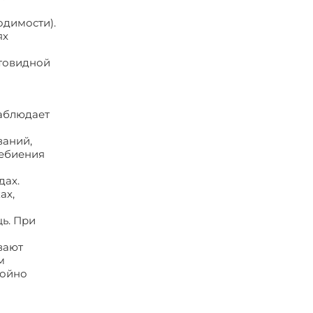
одимости).
ях
итовидной
наблюдает
ваний,
цебиения
дах.
ах,
ь. При
вают
м
койно