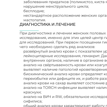
заболевания придатков (поликистоз, киста 
нарушение менструального цикла;
бесплодие;
нестандартное расположение женских орга
мастопатия.
ДИАГНОСТИКА И ЛЕЧЕНИЕ
При диагностике и лечении женских половых
исследования, именно для этих целей центр 
для исследований. При первом посещении гин
чего необходимо сделать ряд анализов:
развёрнутый анализ крови с показателем у
лейкоцитарные исследования, гемакрит. Да
внутренних органов, наличие в организме 
анализ на свёртываемость крови или коагу
выявляет наличие патологий кроветворения
биохимический анализ крови определяет ко
переизбытке или дефиците их, и работе раз
анализ крови на сахар выявляет состояние
анализ на TОRCH-инфекции выявляет налич
краснухи;
анализ на ВИЧ и RW, обязательное исследо
сифилиса;
общий анализ крови характеризует работу 