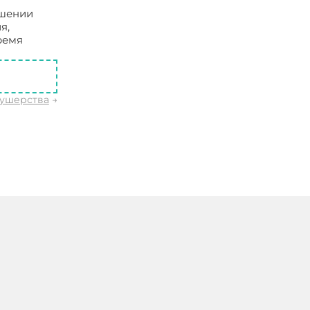
ешении
я,
ремя
кушерства
→