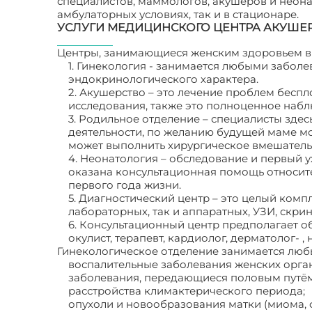
специалистов, маммологов, акушеров и неона
амбулаторных условиях, так и в стационаре.
УСЛУГИ МЕДИЦИНСКОГО ЦЕНТРА АКУШЕ
Центры, занимающиеся женским здоровьем в 
1. Гинекология - занимается любыми заболе
эндокринологического характера.
2. Акушерство – это лечение проблем бесп
исследования, также это полноценное набл
3. Родильное отделение – специалисты зд
деятельности, по желанию будущей маме мо
может выполнить хирургическое вмешательс
4. Неонатология – обследование и первый
оказана консультационная помощь относит
первого года жизни.
5. Диагностический центр – это целый комп
лабораторных, так и аппаратных, УЗИ, скрин
6. Консультационный центр предполагает о
окулист, терапевт, кардиолог, дерматолог- , н
Гинекологическое отделение занимается люб
воспалительные заболевания женских орга
заболевания, передающиеся половым путём
расстройства климактерического периода;
опухоли и новообразования матки (миома,