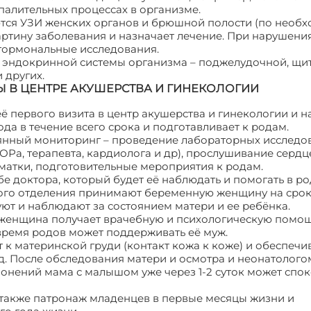
спалительных процессах в организме.
ся УЗИ женских органов и брюшной полости (по необх
ртину заболевания и назначает лечение. При нарушени
 гормональные исследования.
ы эндокринной системы организма – поджелудочной, щ
 других.
 В ЦЕНТРЕ АКУШЕРСТВА И ГИНЕКОЛОГИИ
 первого визита в центр акушерства и гинекологии и 
да в течение всего срока и подготавливает к родам.
нный мониторинг – проведение лабораторных исследо
ЛОРа, терапевта, кардиолога и др), прослушивание серд
матки, подготовительные мероприятия к родам.
 доктора, который будет её наблюдать и помогать в ро
ого отделения принимают беременную женщину на срок
уют и наблюдают за состоянием матери и ее ребёнка.
женщина получает врачебную и психологическую помощ
ремя родов может поддерживать её муж.
к материнской груди (контакт кожа к коже) и обеспечи
. После обследования матери и осмотра и неонатолого
клонений мама с малышом уже через 1-2 суток может спо
 также патронаж младенцев в первые месяцы жизни и