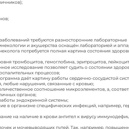
яичников);
нов;
 заболеваний требуются разносторонние лабораторные
гинекологии и акушерства оснащён лабораторией и апп
еколога потребуется полная картина состояния здоров
ровня тромбоцитов, гемоглобина, эритроцитов, лейкоцит
нное исследование позволяет судить о состоянии здоро
воспалительных процессов;
лограмма даёт картину работы сердечно-сосудистой сис
, любые нарушения, связанные с кровью;
личественное соотношение микроэлементов, а, соответ
личных органов;
 работы эндокринной системы;
ие в организме специфических инфекций, например, ге
вание на наличие в крови антител к вирусу иммунодефи
почек и мочевыводящих путей. Так, например, повышен