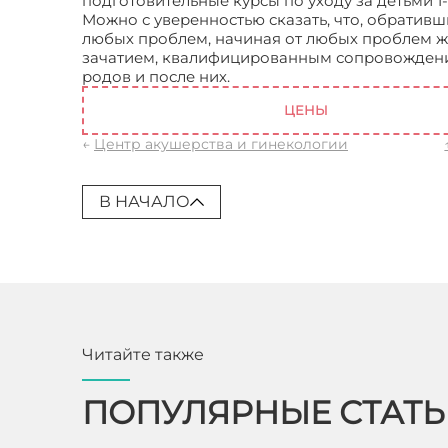
подготовительные курсы по уходу за детьми 1-
Можно с уверенностью сказать, что, обратив
любых проблем, начиная от любых проблем ж
зачатием, квалифицированным сопровождени
родов и после них.
Центр акушерства и гинек
ЦЕНЫ
←
Центр акушерства и гинекологии
В НАЧАЛО
Читайте также
ПОПУЛЯРНЫЕ СТАТ