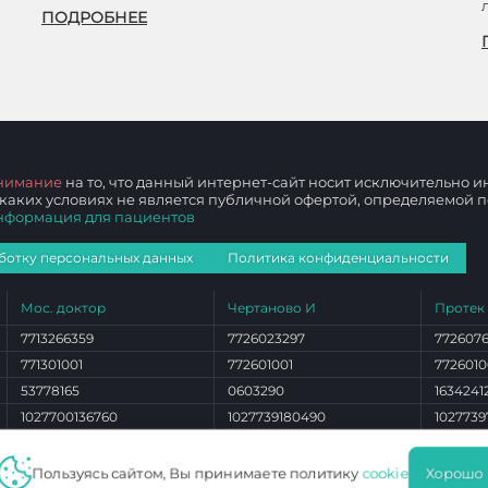
ПОДРОБНЕЕ
нимание
на то, что данный интернет-сайт носит исключительно
 каких условиях не является публичной офертой, определяемой
нформация для пациентов
ботку персональных данных
Политика конфиденциальности
Мос. доктор
Чертаново И
Протек
7713266359
7726023297
772607
771301001
772601001
7726010
53778165
0603290
1634241
1027700136760
1027739180490
1027739
ЛО 77 01 012765
ЛО 77 01 004101
ЛО 77 0
Пользуясь сайтом, Вы принимаете политику
cookie
Хорошо