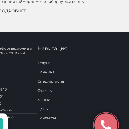
лечения гайморит может обернуться очень
ПОДРОБНЕЕ
Навигация
 информационный
 положениями
Услуги
Клиника
Специалисты
6940
Отзывы
01
Акции
2
Цены
749036
1 014453
Контакты