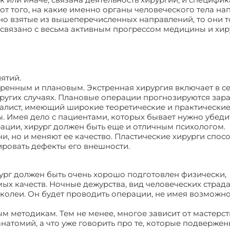
от того, на какие именно органы человеческого тела на
ьно взятые из вышеперечисленных направлений, то они 
связано с весьма активным прогрессом медицины и хир
ятий.
ренным и плановым. Экстренная хирургия включает в с
ругих случаях. Плановые операции прогнозируются зара
алист, имеющий широкие теоретические и практические
. Имея дело с пациентами, которых бывает нужно убеди
ации, хирург должен быть еще и отличным психологом.
и, но и меняют ее качество. Пластические хирурги спос
ировать дефекты его внешности.
рг должен быть очень хорошо подготовлен физически,
ых качеств. Ночные дежурства, вид человеческих страда
колеи. Он будет проводить операции, не имея возможн
 методикам. Тем не менее, многое зависит от мастерст
натомий, а что уже говорить про те, которые подверже