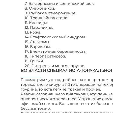
7. Бактериемия и септический шок.
8. Онихомикоз.
9. Глубокое отморожение.
10. Траншейная стопа.
11. Келоиды.
12. Паронихия.
13. Рожа.
14. Стафтлококковый синдром.
15. Стеатомы.
16. Варикозы.
17. Внематочная беременность.
18. Гиперпаратиреоз.
19. Грыжи.
20. Гангрены и многое другое.
ВО ВЛАСТИ СПЕЦИАЛИСТА-ТОРАКАЛЬНОГО
Рассмотрим чуть подробнее на конкретном пр
торакального хирурга? Это операции на тех ор
грудина, то есть легкие, трахея и прочее.
Реалии сегодняшнего дня таковы, что данны
онкологического характера. Устранение опухо
эфиземой легкого. Большинство этих болезне
бессимптомно.