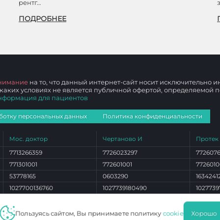
рентг…
ПОДРОБНЕЕ
нимание
на то, что данный интернет-сайт носит исключительно
 каких условиях не является публичной офертой, определяемой
нформация для пациентов
ботку персональных данных
Политика конфиденциальности
Мос. доктор
Чертаново И
Протек
7713266359
7726023297
772607
771301001
772601001
7726010
53778165
0603290
1634241
1027700136760
1027739180490
1027739
ЛО 77 01 012765
ЛО 77 01 004101
ЛО 77 0
Пользуясь сайтом, Вы принимаете политику
cookie
Хорош