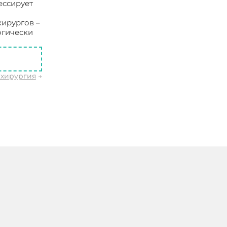
ессирует
хирургов –
огически
 хирургия
→