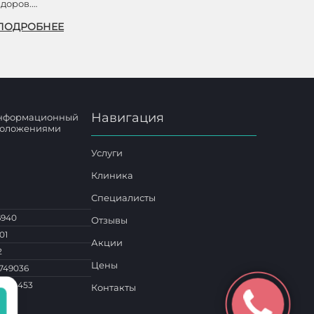
здоров.…
ПОДРОБНЕЕ
Навигация
 информационный
 положениями
Услуги
Клиника
Специалисты
6940
Отзывы
01
Акции
2
Цены
749036
1 014453
Контакты
о