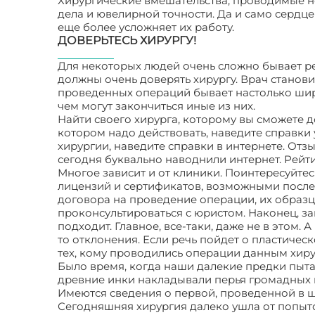
Хирургические вмешательства, проводимые н
дела и ювелирной точности. Да и само сердце
еще более усложняет их работу.
ДОВЕРЬТЕСЬ ХИРУРГУ!
Для некоторых людей очень сложно бывает ре
должны очень доверять хирургу. Врач станов
проведенных операций бывает настолько широ
чем могут закончиться иные из них.
Найти своего хирурга, которому вы сможете до
котором надо действовать, наведите справки 
хирургии, наведите справки в интернете. От
сегодня буквально наводнили интернет. Рейти
Многое зависит и от клиники. Поинтересуйтес
лицензий и сертификатов, возможными посл
договора на проведение операции, их образ
проконсультироваться с юристом. Наконец, зап
подходит. Главное, все-таки, даже не в этом. А
то отклонения. Если речь пойдет о пластиче
тех, кому проводились операции данным хиру
Было время, когда наши далекие предки пыта
древние инки накладывали перья громадных 
Имеются сведения о первой, проведенной в 
Сегодняшняя хирургия далеко ушла от попыток