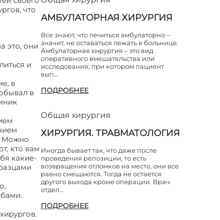
тей своего
ргов, что
АМБУЛАТОРНАЯ ХИРУРГИЯ
Все знают, что лечиться амбулаторно –
значит, не оставаться лежать в больнице.
а это, они
Амбулаторная хирургия – это вид
оперативного вмешательства или
литься и
исследования, при котором пациент
вып…
е, в
ПОДРОБНЕЕ
побывал в
линик
Общая хирургия
чием
нием
ХИРУРГИЯ. ТРАВМАТОЛОГИЯ
. Можно
т, кто вам
Иногда бывает так, что даже после
ебя какие-
проведения репозиции, то есть
возвращения отломков на место, они все
бразцами
равно смещаются. Тогда не остается
другого выхода кроме операции. Врач
о,
отдел…
обами.
ПОДРОБНЕЕ
хирургов.