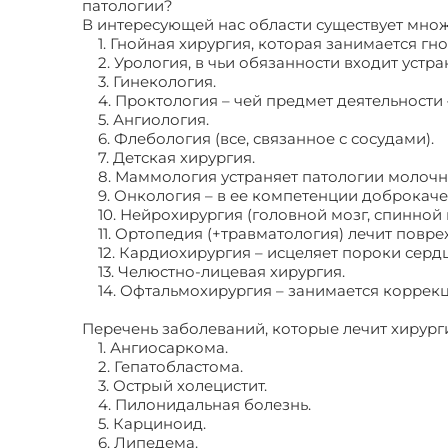
патологии?
В интересующей нас области существует множ
1. Гнойная хирургия, которая занимается г
2. Урология, в чьи обязанности входит уст
3. Гинекология.
4. Проктология – чей предмет деятельности
5. Ангиология.
6. Флебология (все, связанное с сосудами).
7. Детская хирургия.
8. Маммология устраняет патологии молочн
9. Онкология – в ее компетенции доброкач
10. Нейрохирургия (головной мозг, спинной м
11. Ортопедия (+травматология) лечит повр
12. Кардиохирургия – исцеляет пороки сердц
13. Челюстно-лицевая хирургия.
14. Офтальмохирургия – занимается коррек
Перечень заболеваний, которые лечит хирург
1. Ангиосаркома.
2. Гепатобластома.
3. Острый холецистит.
4. Пилонидальная болезнь.
5. Карциноид.
6. Липедема.