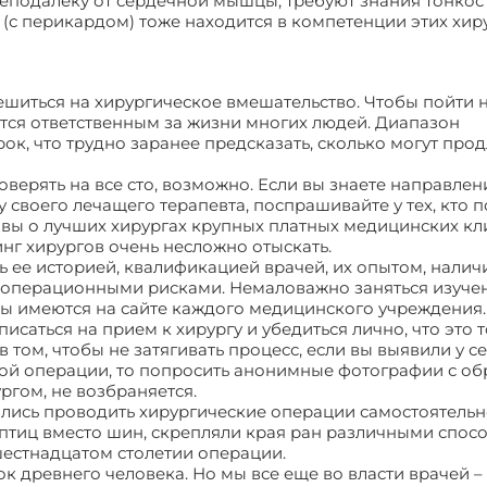
еподалеку от сердечной мышцы, требуют знания тонкос
 (с перикардом) тоже находится в компетенции этих хиру
шиться на хирургическое вмешательство. Чтобы пойти н
ится ответственным за жизни многих людей. Диапазон
к, что трудно заранее предсказать, сколько могут прод
верять на все сто, возможно. Если вы знаете направлени
у своего лечащего терапевта, поспрашивайте у тех, кто 
зывы о лучших хирургах крупных платных медицинских к
нг хирургов очень несложно отыскать.
ь ее историей, квалификацией врачей, их опытом, нали
еоперационными рисками. Немаловажно заняться изуче
цы имеются на сайте каждого медицинского учреждения
исаться на прием к хирургу и убедиться лично, что это то
 в том, чтобы не затягивать процесс, если вы выявили у с
ской операции, то попросить анонимные фотографии с о
ргом, не возбраняется.
лись проводить хирургические операции самостоятельн
птиц вместо шин, скрепляли края ран различными спос
шестнадцатом столетии операции.
 древнего человека. Но мы все еще во власти врачей – 