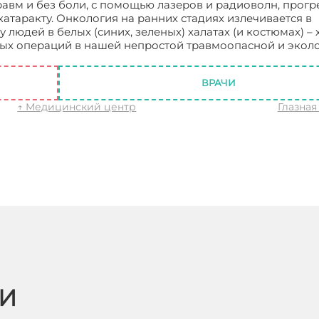
равм и без боли, с помощью лазеров и радиоволн, прогр
атаракту. Онкология на ранних стадиях излечивается в
 у людей в белых (синих, зеленых) халатах (и костюмах) – 
вых операций в нашей непростой травмоопасной и экол
ВРАЧИ
↑ Медицинский центр
Глазная
ЬИ