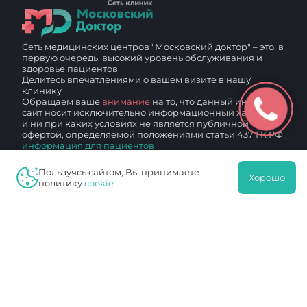
Сеть медицинских центров "Московский доктор" – это, в
первую очередь, высокий уровень обслуживания и
здоровье пациентов
Делитесь впечатлениями о вашем визите в нашу
клинику
Обращаем ваше
внимание
на то, что данный интернет-
сайт носит исключительно информационный характер
и ни при каких условиях не является публичной
офертой, определяемой положениями статьи 437 ГК РФ
информация для пациентов
Согласие на обработку персональных данных
Пользуясь сайтом, Вы принимаете
Хорошо
политику
cookie
Политика конфиденциальности
Мос. доктор
7713266359
771301001
53778165